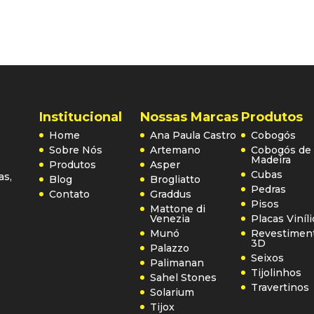
Institucional
Nossas Marcas
Produtos
Home
Ana Paula Castro
Cobogós
Sobre Nós
Artemano
Cobogós de
Madeira
Produtos
Asper
Cubas
as,
Blog
Brogliatto
Pedras
Contato
Graddus
Pisos
Mattone di
Venezia
Placas Viníl
Munó
Revestimen
3D
Palazzo
Seixos
Palimanan
Tijolinhos
Sahel Stones
Travertinos
Solarium
Tijox