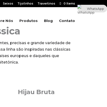
Seixos
Tijolinhos
Travertinos
0 Items
WhatsApp
re Nós
Produtos
Blog
Contato
ssica
tes, precisas e grande variedade de
sa linha são inspiradas nas clássicas
países europeus e daqueles que
itetônica.
Hijau Bruta