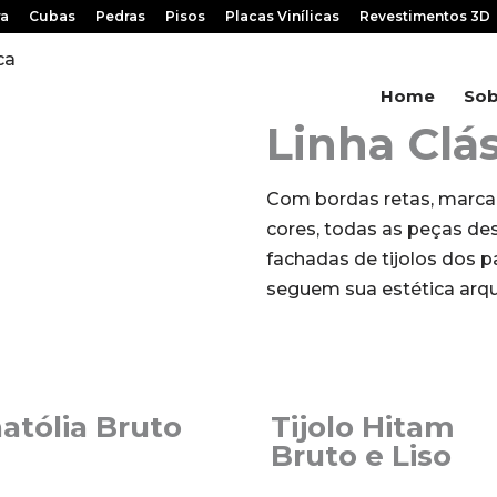
ra
Cubas
Pedras
Pisos
Placas Vinílicas
Revestimentos 3D
ca
Home
Sob
Linha Clá
Com bordas retas, marcan
cores, todas as peças des
fachadas de tijolos dos 
seguem sua estética arqu
atólia Bruto
Tijolo Hitam
Bruto e Liso