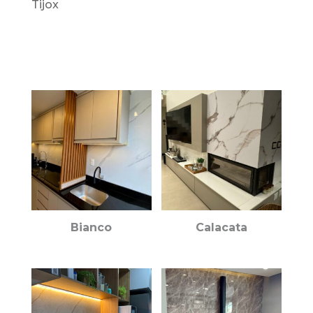
Tijox
Bianco
Calacata