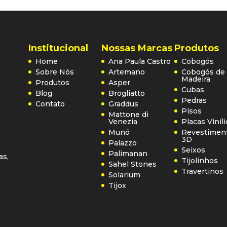
Institucional
Nossas Marcas
Produtos
Home
Ana Paula Castro
Cobogós
Sobre Nós
Artemano
Cobogós de
Madeira
Produtos
Asper
Cubas
Blog
Brogliatto
Pedras
Contato
Graddus
Pisos
Mattone di
Venezia
Placas Viníl
Munó
Revestimen
3D
Palazzo
Seixos
Palimanan
as,
Tijolinhos
Sahel Stones
Travertinos
Solarium
Tijox