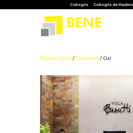
Cobogós
Cobogós de Madeir
Página Inicial
/
Tijolinhos
/ Oxi