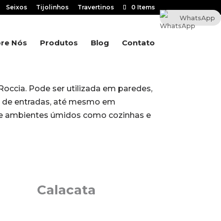
Seixos
Tijolinhos
Travertinos
0 Items
WhatsApp
re Nós
Produtos
Blog
Contato
 Roccia. Pode ser utilizada em paredes,
all de entradas, até mesmo em
 e ambientes úmidos como cozinhas e
Calacata