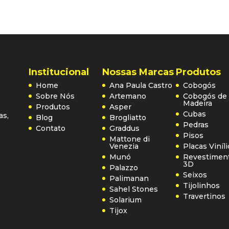
Institucional
Nossas Marcas
Produtos
Home
Ana Paula Castro
Cobogós
Sobre Nós
Artemano
Cobogós de
Madeira
Produtos
Asper
Cubas
as,
Blog
Brogliatto
Pedras
Contato
Graddus
Pisos
Mattone di
Venezia
Placas Viníl
Munó
Revestimen
3D
Palazzo
Seixos
Palimanan
Tijolinhos
Sahel Stones
Travertinos
Solarium
Tijox