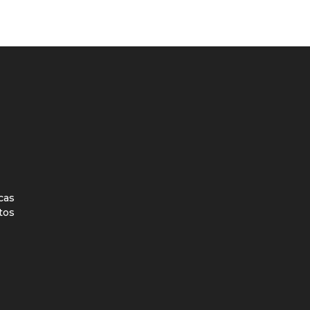
icas
tos