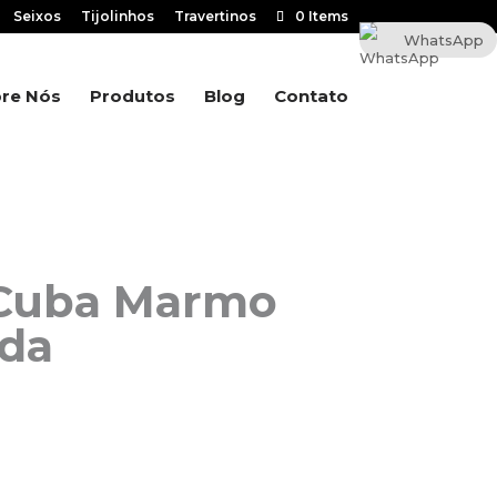
Seixos
Tijolinhos
Travertinos
0 Items
WhatsApp
re Nós
Produtos
Blog
Contato
 Cuba Marmo
ida