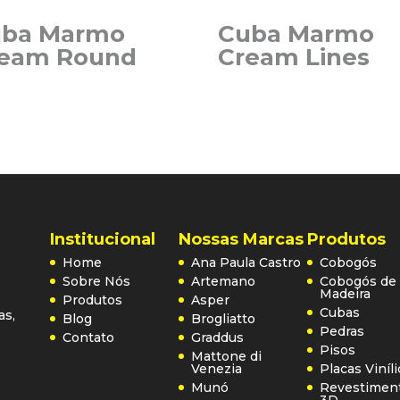
uba Marmo
Cuba Marmo
eam Round
Cream Lines
Institucional
Nossas Marcas
Produtos
Home
Ana Paula Castro
Cobogós
Sobre Nós
Artemano
Cobogós de
Madeira
Produtos
Asper
Cubas
as,
Blog
Brogliatto
Pedras
Contato
Graddus
Pisos
Mattone di
Venezia
Placas Viníl
Munó
Revestimen