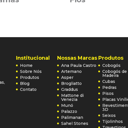
Institucional
Nossas Marcas
Produtos
Home
Ana Paula Castro
Cobogós
Sobre Nós
Artemano
Cobogós de
Madeira
Produtos
Asper
Cubas
as,
Blog
Brogliatto
Pedras
Contato
Graddus
Pisos
Mattone di
Venezia
Placas Viníl
Munó
Revestimen
3D
Palazzo
Seixos
Palimanan
Tijolinhos
Sahel Stones
Travertinos