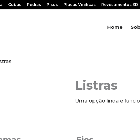
ra
Cubas
Pedras
Pisos
Placas Vinílicas
Revestimentos 3D
Home
Sob
stras
Listras
Uma opção linda e funcio
amas
Fios