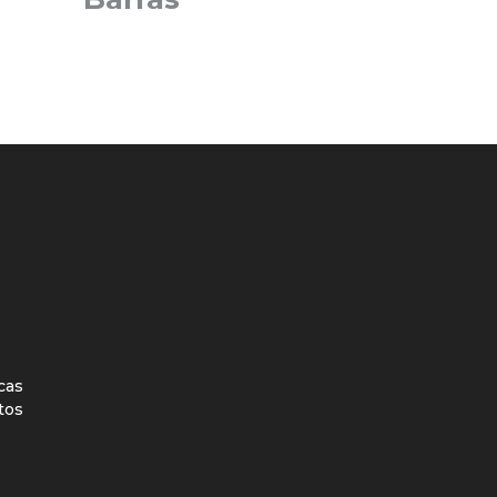
icas
tos