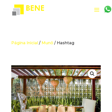
Página Inicial
/
Munô
/ Hashtag