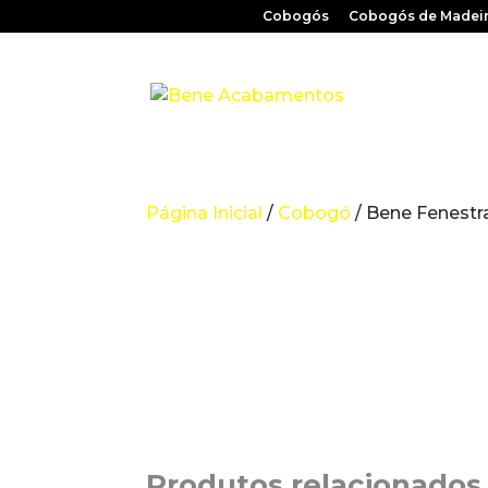
Cobogós
Cobogós de Madei
Página Inicial
/
Cobogó
/ Bene Fenestr
Produtos relacionados