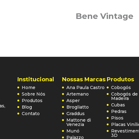
Bene Vintage
Institucional
Nossas Marcas
Produtos
Home
Ana Paula Castro
Cobogós
Sobre Nós
Artemano
Cobogós de
Madeira
Produtos
Asper
Cubas
as,
Blog
Brogliatto
Pedras
Contato
Graddus
Pisos
Mattone di
Venezia
Placas Viníl
Munó
Revestimen
3D
Palazzo