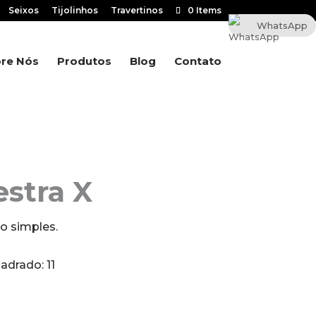
Seixos
Tijolinhos
Travertinos
0 Items
WhatsApp
re Nós
Produtos
Blog
Contato
stra X
o simples.
adrado: 11