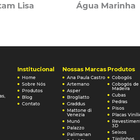
tam Lisa
Água Marinha
Institucional
Nossas Marcas
Produtos
Home
Ana Paula Castro
Cobogós
Sobre Nós
Artemano
Cobogós de
Madeira
Produtos
Asper
Cubas
as,
Blog
Brogliatto
Pedras
Contato
Graddus
Pisos
Mattone di
Venezia
Placas Viníl
Munó
Revestimen
3D
Palazzo
Seixos
Palimanan
Tijolinhos